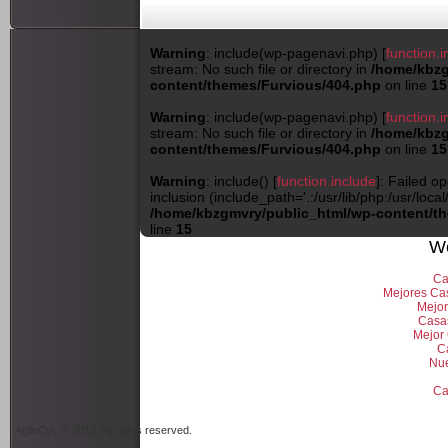
Warning
: include(wp-pagenavi.php) [
function.i
stream: No such file or directory in
/home/kbzg
content/themes/Furvious/404.php
on line
15
Warning
: include(wp-pagenavi.php) [
function.i
stream: No such file or directory in
/home/kbzg
content/themes/Furvious/404.php
on line
15
Warning
: include() [
function.include
]: Failed o
inclusion (include_path='.:/usr/lib/php:/usr/local/
/home/kbzgmvry/public_html/wp-content/t
line
15
We
Ca
Mejores Ca
Mejor
Casa
Mejor
C
Nue
Ca
AgileCyL © 2010. All rights reserved.