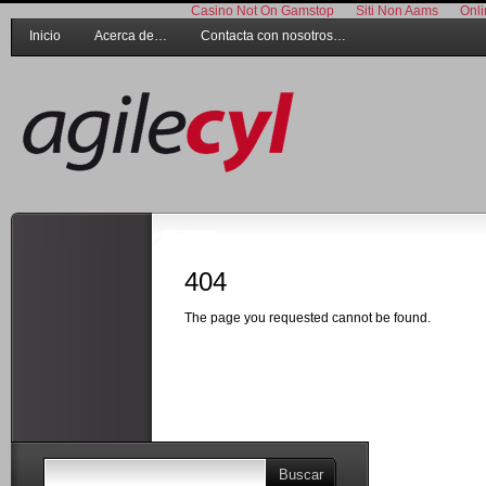
Casino Not On Gamstop
Siti Non Aams
Onli
Inicio
Acerca de…
Contacta con nosotros…
404
The page you requested cannot be found.
Buscar