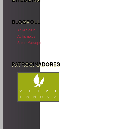
ETIQUETAS
BLOGROLL
Agile Spain
Agilismo.es
ScrumManager
PATROCINADORES