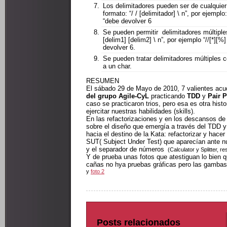
Los delimitadores pueden ser de cualquier 
formato: “/ / [delimitador] \ n”, por ejemplo: 
“debe devolver 6
Se pueden permitir delimitadores múltiple
[delim1] [delim2] \ n”, por ejemplo “//[*][%
devolver 6.
Se pueden tratar delimitadores múltiples c
a un char.
RESUMEN
El sábado 29 de Mayo de 2010, 7 valientes acud
del grupo Agile-CyL
practicando
TDD
y
Pair 
caso se practicaron trios, pero esa es otra hist
ejercitar nuestras habilidades (skills).
En las refactorizaciones y en los descansos de
sobre el diseño que emergía a través del TDD y
hacia el destino de la Kata: refactorizar y hacer
SUT( Subject Under Test) que aparecían ante nu
y el separador de números
(Calculator y Splitter, r
Y de prueba unas fotos que atestiguan lo bien 
cañas no hya pruebas gráficas pero las gamba
y
foto 2
Posts relacionados