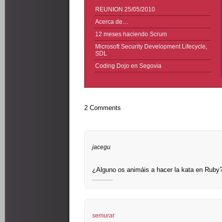
REUNION 25/05/2010
Acerca de…
12 meses haciendo Scrum
Microsoft Security Development Lifecycle,
SDL
Coding Dojo en Segovia
2 Comments
jacegu
¿Alguno os animáis a hacer la kata en Ruby
semurat