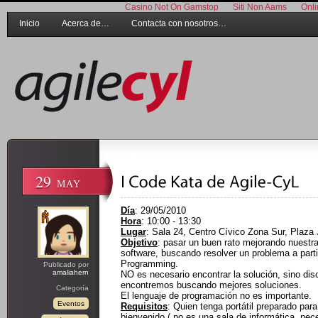
Casino Not On Gamstop
Siti Non Aams
Onli
Inicio
Acerca de…
Contacta con nosotros…
29
MAY
Día
: 29/05/2010
Hora
: 10:00 - 13:30
Lugar
: Sala 24, Centro Cívico Zona Sur, Plaza J
Objetivo
: pasar un buen rato mejorando nuestra
software, buscando resolver un problema a part
Programming.
Publicado por
amaliahern
NO es necesario encontrar la solución, sino dis
encontremos buscando mejores soluciones.
Categoría
El lenguaje de programación no es importante.
Eventos
Requisitos
: Quien tenga portátil preparado para
bienvenido ( no es una sala de informática, ne