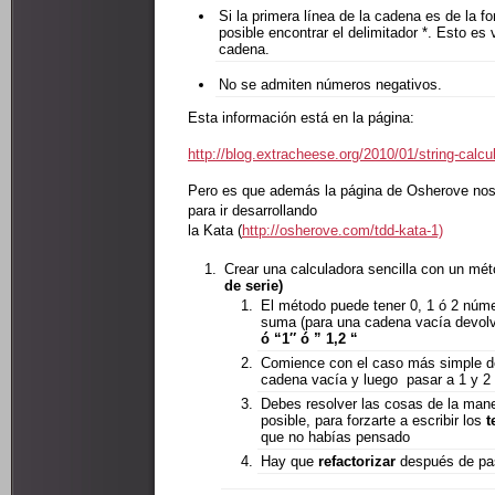
Si la primera línea de la cadena es de la fo
posible encontrar el delimitador *. Esto es 
cadena.
No se admiten números negativos.
Esta información está en la página:
http://blog.extracheese.org/2010/01/string-calcu
Pero es que además la página de Osherove nos
para ir desarrollando
la Kata (
http://osherove.com/tdd-kata-1)
Crear una calculadora sencilla con un mé
de serie)
El método puede tener 0, 1 ó 2 núme
suma (para una cadena vacía devolv
ó “1″ ó ” 1,2 “
Comience con el caso más simple d
cadena vacía y luego pasar a 1 y 
Debes resolver las cosas de la man
posible, para forzarte a escribir los
t
que no habías pensado
Hay que
refactorizar
después de pas