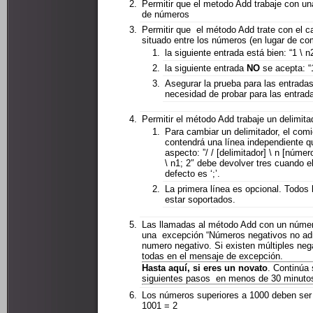
Permitir que el metodo Add trabaje con u
de números
Permitir que el método Add trate con el c
situado entre los números (en lugar de co
la siguiente entrada está bien: “1 \ n2
la siguiente entrada
NO
se acepta: “1
Asegurar la prueba para las entrada
necesidad de probar para las entrada
Permitir el método Add trabaje un delimitad
Para cambiar un delimitador, el com
contendrá una línea independiente q
aspecto: ”/ / [delimitador] \ n [número
\ n1; 2″ debe devolver tres cuando e
defecto es ‘;’.
La primera línea es opcional. Todos
estar soportados.
Las llamadas al método Add con un númer
una excepción “Números negativos no adm
numero negativo. Si existen múltiples neg
todas en el mensaje de excepción.
Hasta aquí, si eres un novato
. Continúa 
siguientes pasos en menos de 30 minuto
Los números superiores a 1000 deben ser
1001 = 2