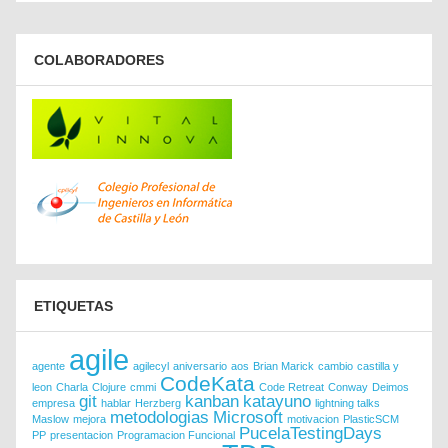
COLABORADORES
ETIQUETAS
agile
agente
agilecyl
aniversario
aos
Brian Marick
cambio
castilla y
CodeKata
leon
Charla
Clojure
cmmi
Code Retreat
Conway
Deimos
git
kanban
katayuno
empresa
hablar
Herzberg
lightning talks
metodologias
Microsoft
Maslow
mejora
motivacion
PlasticSCM
PucelaTestingDays
PP
presentacion
Programacion Funcional