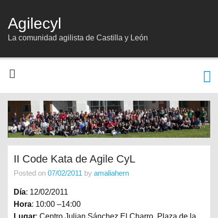
Agilecyl
La comunidad agilista de Castilla y León
II Code Kata de Agile CyL
Posted on
07/02/2011
by
amaliahern
Día
: 12/02/2011
Hora
: 10:00 –14:00
Lugar
: Centro Julian Sánchez El Charro, Plaza de la