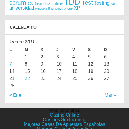
TDD
scrum
Test
Testing
SDL
Security
svn
talento
tour
universidad
XP
windows 8
windows phone
CALENDARIO
febrero 2011
L
M
X
J
V
S
D
1
2
3
4
5
6
7
8
9
10
11
12
13
14
15
16
17
18
19
20
21
22
23
24
25
26
27
28
« Ene
Mar »
Web essentials
Casino Online
Casinos Sin Licencia
Mejores Casas De Apuestas Españolas
Mejores Casinos Argentina