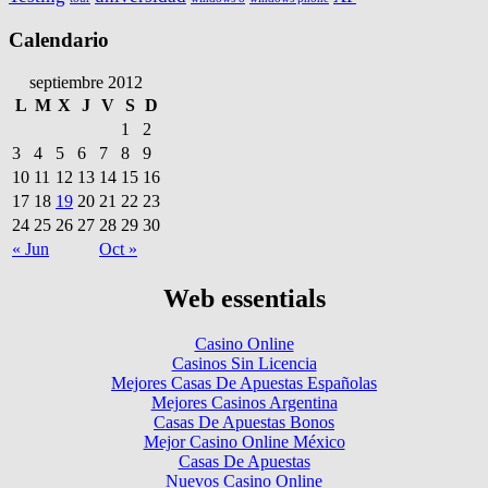
Calendario
septiembre 2012
L
M
X
J
V
S
D
1
2
3
4
5
6
7
8
9
10
11
12
13
14
15
16
17
18
19
20
21
22
23
24
25
26
27
28
29
30
« Jun
Oct »
Web essentials
Casino Online
Casinos Sin Licencia
Mejores Casas De Apuestas Españolas
Mejores Casinos Argentina
Casas De Apuestas Bonos
Mejor Casino Online México
Casas De Apuestas
Nuevos Casino Online