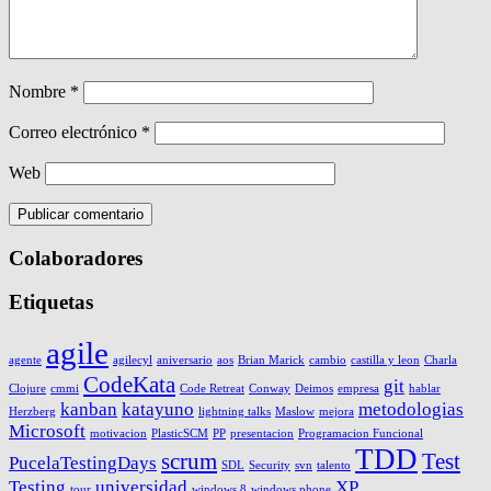
Nombre
*
Correo electrónico
*
Web
Colaboradores
Etiquetas
agile
agente
agilecyl
aniversario
aos
Brian Marick
cambio
castilla y leon
Charla
CodeKata
git
Clojure
cmmi
Code Retreat
Conway
Deimos
empresa
hablar
kanban
katayuno
metodologias
Herzberg
lightning talks
Maslow
mejora
Microsoft
motivacion
PlasticSCM
PP
presentacion
Programacion Funcional
TDD
scrum
Test
PucelaTestingDays
SDL
Security
svn
talento
Testing
universidad
XP
tour
windows 8
windows phone