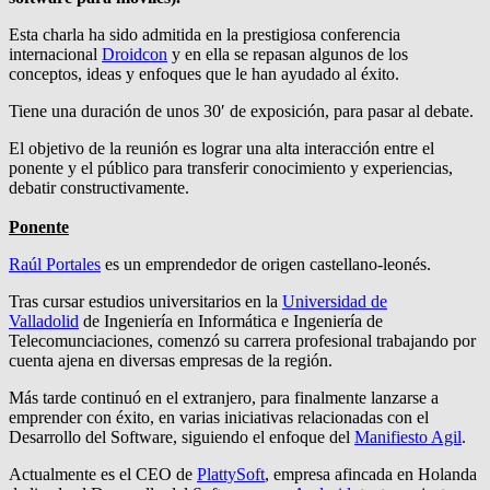
Esta charla ha sido admitida en la prestigiosa conferencia
internacional
Droidcon
y en ella se repasan algunos de los
conceptos, ideas y enfoques que le han ayudado al éxito.
Tiene una duración de unos 30′ de exposición, para pasar al debate.
El objetivo de la reunión es lograr una alta interacción entre el
ponente y el público para transferir conocimiento y experiencias,
debatir constructivamente.
Ponente
Raúl Portales
es un emprendedor de origen castellano-leonés.
Tras cursar estudios universitarios en la
Universidad de
Valladolid
de Ingeniería en Informática e Ingeniería de
Telecomunciaciones, comenzó su carrera profesional trabajando por
cuenta ajena en diversas empresas de la región.
Más tarde continuó en el extranjero, para finalmente lanzarse a
emprender con éxito, en varias iniciativas relacionadas con el
Desarrollo del Software, siguiendo el enfoque del
Manifiesto Agil
.
Actualmente es el CEO de
PlattySoft
, empresa afincada en Holanda