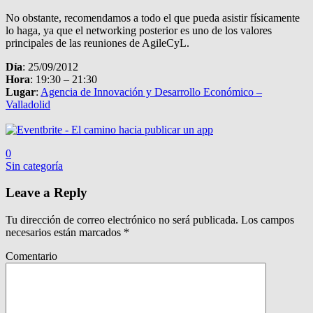
No obstante, recomendamos a todo el que pueda asistir físicamente
lo haga, ya que el networking posterior es uno de los valores
principales de las reuniones de AgileCyL.
Día
: 25/09/2012
Hora
: 19:30 – 21:30
Lugar
:
Agencia de Innovación y Desarrollo Económico –
Valladolid
0
Sin categoría
Leave a Reply
Tu dirección de correo electrónico no será publicada.
Los campos
necesarios están marcados
*
Comentario