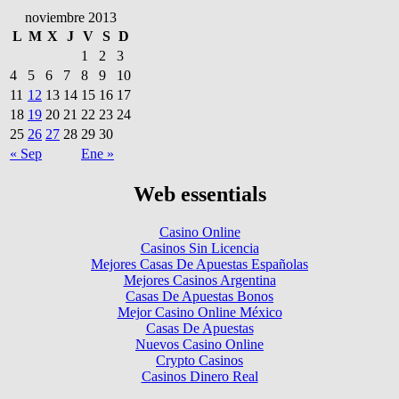
noviembre 2013
L
M
X
J
V
S
D
1
2
3
4
5
6
7
8
9
10
11
12
13
14
15
16
17
18
19
20
21
22
23
24
25
26
27
28
29
30
« Sep
Ene »
Web essentials
Casino Online
Casinos Sin Licencia
Mejores Casas De Apuestas Españolas
Mejores Casinos Argentina
Casas De Apuestas Bonos
Mejor Casino Online México
Casas De Apuestas
Nuevos Casino Online
Crypto Casinos
Casinos Dinero Real