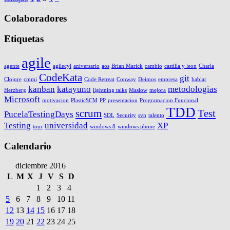
Colaboradores
Etiquetas
agile
agente
agilecyl
aniversario
aos
Brian Marick
cambio
castilla y leon
Charla
CodeKata
git
Clojure
cmmi
Code Retreat
Conway
Deimos
empresa
hablar
kanban
katayuno
metodologias
Herzberg
lightning talks
Maslow
mejora
Microsoft
motivacion
PlasticSCM
PP
presentacion
Programacion Funcional
TDD
scrum
Test
PucelaTestingDays
SDL
Security
svn
talento
Testing
universidad
XP
tour
windows 8
windows phone
Calendario
diciembre 2016
L
M
X
J
V
S
D
1
2
3
4
5
6
7
8
9
10
11
12
13
14
15
16
17
18
19
20
21
22
23
24
25