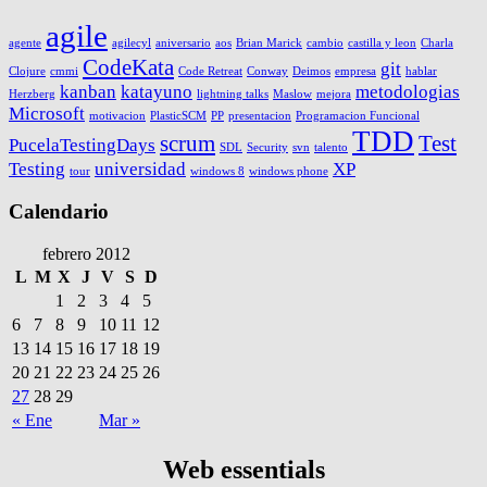
agile
agente
agilecyl
aniversario
aos
Brian Marick
cambio
castilla y leon
Charla
CodeKata
git
Clojure
cmmi
Code Retreat
Conway
Deimos
empresa
hablar
kanban
katayuno
metodologias
Herzberg
lightning talks
Maslow
mejora
Microsoft
motivacion
PlasticSCM
PP
presentacion
Programacion Funcional
TDD
scrum
Test
PucelaTestingDays
SDL
Security
svn
talento
Testing
universidad
XP
tour
windows 8
windows phone
Calendario
febrero 2012
L
M
X
J
V
S
D
1
2
3
4
5
6
7
8
9
10
11
12
13
14
15
16
17
18
19
20
21
22
23
24
25
26
27
28
29
« Ene
Mar »
Web essentials