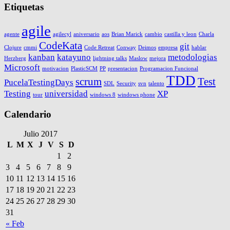
Etiquetas
agile
agente
agilecyl
aniversario
aos
Brian Marick
cambio
castilla y leon
Charla
CodeKata
git
Clojure
cmmi
Code Retreat
Conway
Deimos
empresa
hablar
kanban
katayuno
metodologias
Herzberg
lightning talks
Maslow
mejora
Microsoft
motivacion
PlasticSCM
PP
presentacion
Programacion Funcional
TDD
scrum
Test
PucelaTestingDays
SDL
Security
svn
talento
Testing
universidad
XP
tour
windows 8
windows phone
Calendario
Julio 2017
L
M
X
J
V
S
D
1
2
3
4
5
6
7
8
9
10
11
12
13
14
15
16
17
18
19
20
21
22
23
24
25
26
27
28
29
30
31
« Feb